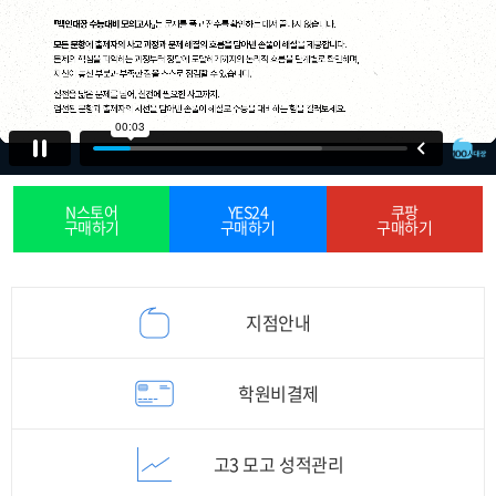
N스토어
YES24
쿠팡
구매하기
구매하기
구매하기
지점안내
학원비결제
고3 모고 성적관리